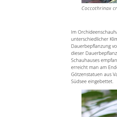
Coccothrinax cr
Im Orchideenschauha
unterschiedlicher Kl
Dauerbepflanzung vor
dieser Dauerbepflanz
Schauhauses empfang
erreicht man am End
Götzenstatuen aus Va
Südsee eingebettet.