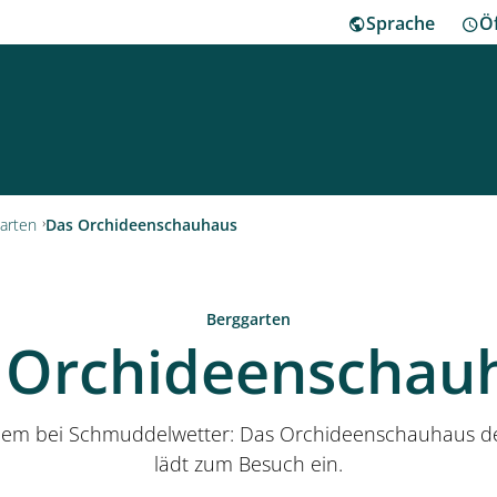
Sprache
Ö
ha
arten
Das Orchideenschauhaus
Besu
Berggarten
 Orchideenschau
Herr
Klei
allem bei Schmuddelwetter: Das Orchideenschauhaus d
lädt zum Besuch ein.
Mus