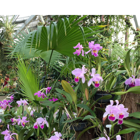
Serv
Vera
Star
Öffn
Eint
Tick