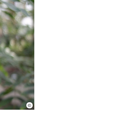
©
Herrenhäuser Gärten