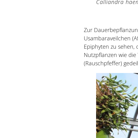
Calliandra hae
Zur Dauerbepflanzung
Usambaraveilchen (Af
Epiphyten zu sehen,
Nutzpflanzen wie die 
(Rauschpfeffer) gede