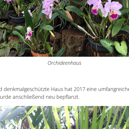
Orchideenhaus
d denkmalgeschützte Haus hat 2017 eine umfangreich
rde anschließend neu bepflanzt.