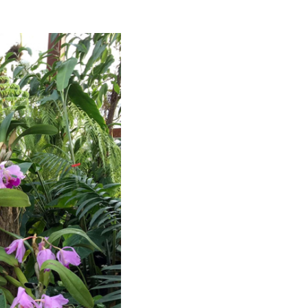
ice und Aktuelles
nstaltungen
tseite
ungszeiten
rittspreise
etshop