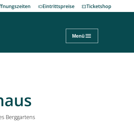
ffnungszeiten
Eintrittspreise
Ticketshop
Menü
nnover.de
ch planen
haus
enhausen erleben
nes Fest im Großen Garten
es Berggartens
eum Schloss Herrenhausen