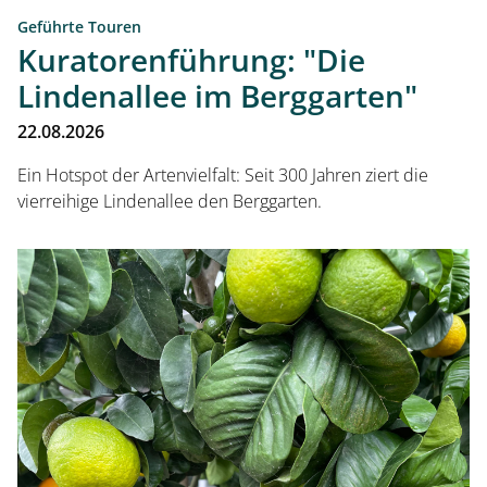
Geführte Touren
Kuratorenführung: "Die
Lindenallee im Berggarten"
22.08.2026
Besuch planen
Ein Hotspot der Artenvielfalt: Seit 300 Jahren ziert die
vierreihige Lindenallee den Berggarten.
Herrenhausen erleben
Kleines Fest im Großen Garten
Museum Schloss Herrenhausen
Service und Aktuelles
Veranstaltungen