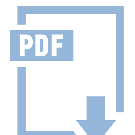
Herrenhausen erleben
Kleines Fest im Großen Garten
Museum Schloss Herrenhausen
Service und Aktuelles
Veranstaltungen