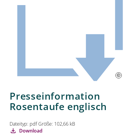
Startseite
Öffnungszeiten
Eintrittspreise
Presseinformation
Ticketshop
Rosentaufe englisch
Dateityp: pdf Größe: 102,66 kB
Download