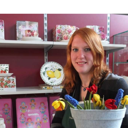
Serv
Vera
Star
Öffn
Eint
Tick