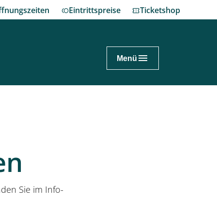
ffnungszeiten
Eintrittspreise
Ticketshop
Menü
nnover.de
ch planen
en
enhausen erleben
nes Fest im Großen Garten
den Sie im Info-
eum Schloss Herrenhausen