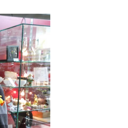
ice und Aktuelles
nstaltungen
tseite
ungszeiten
rittspreise
etshop