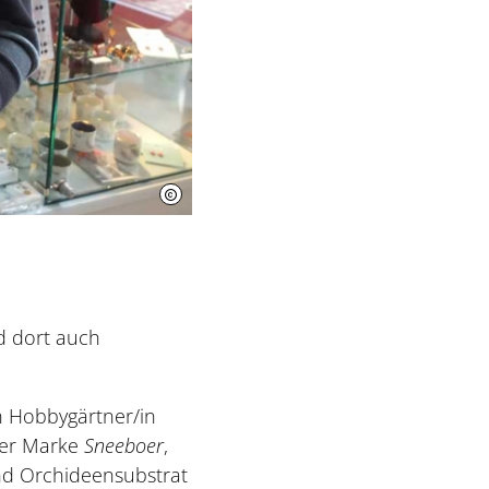
nd dort auch
n Hobbygärtner/in
 der Marke
Sneeboer
,
nd Orchideensubstrat