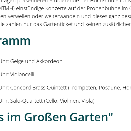
tagen präsentieren Studierende der Hochschule für M
TMH) einstündige Konzerte auf der Probenbühne im 
n verweilen oder weiterwandeln und dieses ganz bes
Sie zahlen nur das Gartenticket und keinen zusätzlichen
gramm
 Uhr: Geige und Akkordeon
hr: Violoncelli
3 Uhr: Concord Brass Quintett (Trompeten, Posaune, Ho
hr: Salo-Quartett (Cello, Violinen, Viola)
s im Großen Garten"