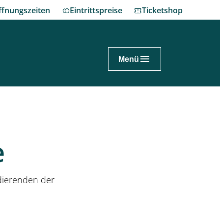
ffnungszeiten
Eintrittspreise
Ticketshop
Menü
nnover.de
ch planen
e
enhausen erleben
dierenden der
nes Fest im Großen Garten
eum Schloss Herrenhausen