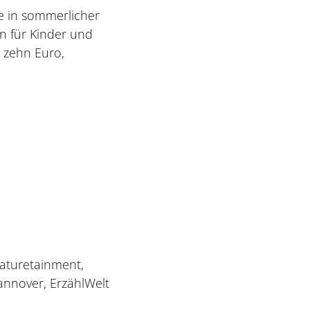
e in sommerlicher
n für Kinder und
n zehn Euro,
Naturetainment,
annover, ErzählWelt