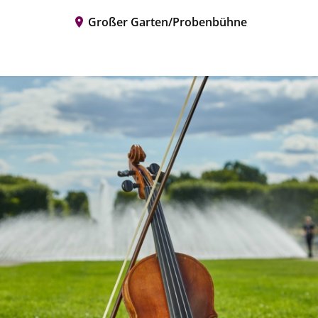
Großer Garten/Probenbühne
Serv
Vera
Star
Öffn
Eint
Tick