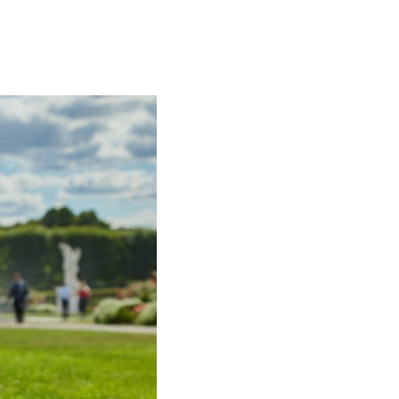
ice und Aktuelles
nstaltungen
tseite
ungszeiten
rittspreise
etshop