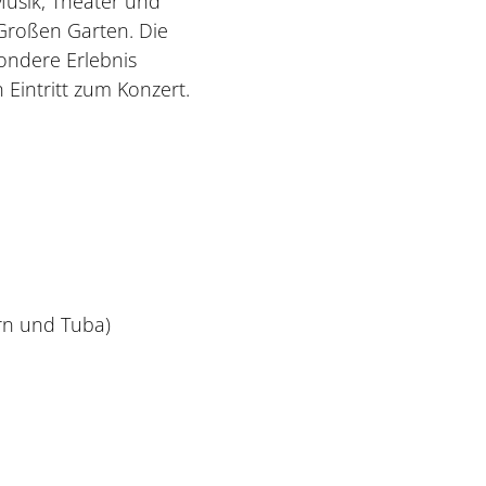
usik, Theater und
Großen Garten. Die
ondere Erlebnis
 Eintritt zum Konzert.
rn und Tuba)