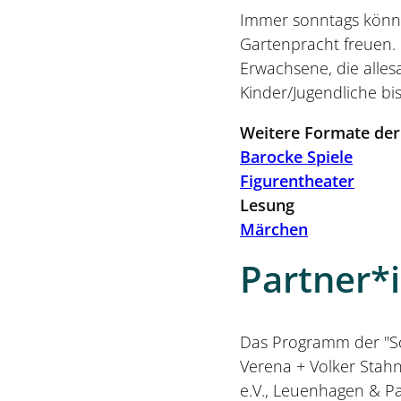
Immer sonntags könne
Gartenpracht freuen.
Erwachsene, die alles
Kinder/Jugendliche bis 
Weitere Formate der
Barocke Spiele
Figurentheater
Lesung
Märchen
Partner*
Das Programm der "So
Verena + Volker Stah
e.V., Leuenhagen & P