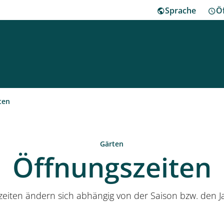
Sprache
Ö
ha
ten
Besu
Gärten
Öffnungszeiten
Herr
Klei
zeiten ändern sich abhängig von der Saison bzw. den J
Mus