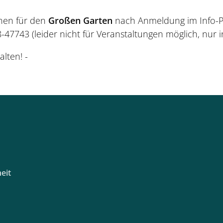
en für den
Großen Garten
nach Anmeldung im Info-Pa
-47743 (leider nicht für Veranstaltungen möglich, nur
lten! -
eit