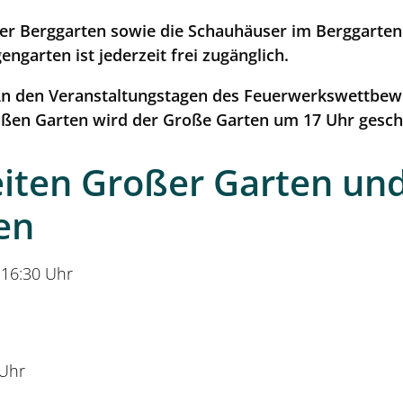
er Berggarten sowie die Schauhäuser im Berggarten
Serv
ngarten ist jederzeit frei zugänglich.
 An den Veranstaltungstagen des Feuerwerkswettbew
Vera
oßen Garten wird der Große Garten um 17 Uhr gesch
Star
eiten Großer Garten un
en
Öffn
 16:30 Uhr
Eint
Tick
 Uhr