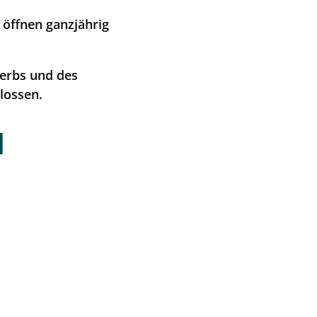
 öffnen ganzjährig
ice und Aktuelles
erbs und des
nstaltungen
lossen.
tseite
d
ungszeiten
rittspreise
etshop