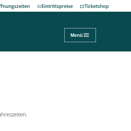
ffnungszeiten
Eintrittspreise
Ticketshop
Menü
nnover.de
ch planen
enhausen erleben
nes Fest im Großen Garten
ahreszeiten.
eum Schloss Herrenhausen