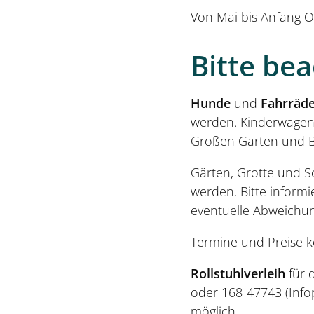
Von Mai bis Anfang O
Bitte be
Hunde
und
Fahrräde
werden. Kinderwagen
Großen Garten und Ber
Gärten, Grotte und S
werden. Bitte informi
eventuelle Abweichun
Termine und Preise 
Rollstuhlverleih
für 
oder 168-47743 (Infop
möglich.