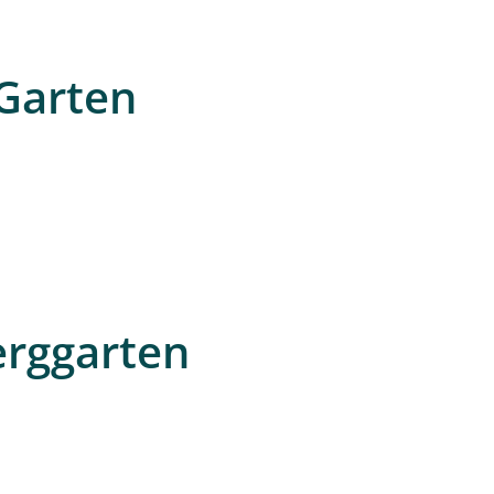
 Garten
erggarten