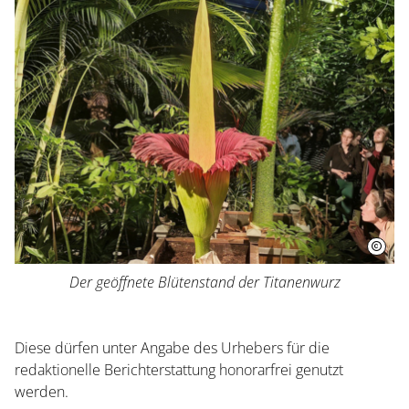
Der geöffnete Blütenstand der Titanenwurz
Besuch planen
Diese dürfen unter Angabe des Urhebers für die
Herrenhausen erleben
redaktionelle Berichterstattung honorarfrei genutzt
werden.