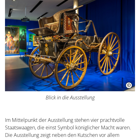
Herrenhausen erleben
Kleines Fest im Großen Garten
Museum Schloss Herrenhausen
Service und Aktuelles
Veranstaltungen
Blick in die Ausstellung
Im Mittelpunkt der Ausstellung stehen vier prachtvolle
Staatswaagen, die einst Symbol königlicher Macht waren.
Die Ausstellung zeigt neben den Kutschen vor allem