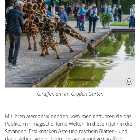
Herrenhausen erleben
Kleines Fest im Großen Garten
Museum Schloss Herrenhausen
Service und Aktuelles
Veranstaltungen
Giraffen am im Großen Garten
Mit ihren atemberaubenden Kostümen entführen sie das
Publikum in magische, ferne Welten. In diesem Jahr in die
Savannen. Erst knacken Äste und rascheln Blätter – und
dann stehen sie vor Ihnen: riesige, anmutige Giraffen!