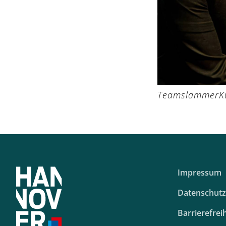
TeamslammerKuK
Impressum
Datenschutz
Barrierefreih