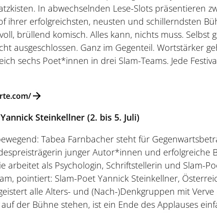
hatzkisten. In abwechselnden Lese-Slots präsentieren 
of ihrer erfolgreichsten, neusten und schillerndsten Büh
oll, brüllend komisch. Alles kann, nichts muss. Selbs
cht ausgeschlossen. Ganz im Gegenteil. Wortstärker ge
ich sechs Poet*innen in drei Slam-Teams. Jede Festi
rte.com/
nnick Steinkellner (2. bis 5. Juli)
 bewegend: Tabea Farnbacher steht für Gegenwartsbetr
despreisträgerin junger Autor*innen und erfolgreiche 
 arbeitet als Psychologin, Schriftstellerin und Slam-Po
m, pointiert: Slam-Poet Yannick Steinkellner, Österre
istert alle Alters- und (Nach-)Denkgruppen mit Verve 
uf der Bühne stehen, ist ein Ende des Applauses einfa