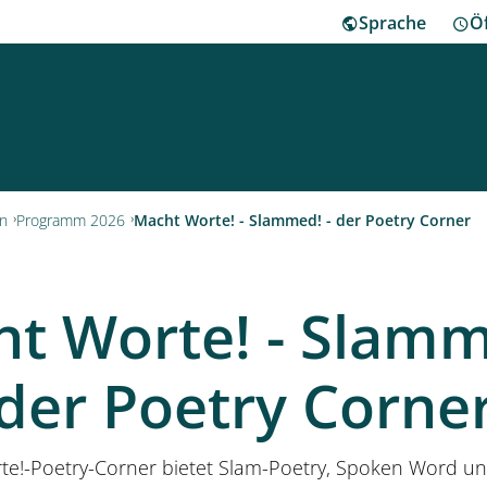
Sprache
Ö
ha
en
Programm 2026
Macht Worte! - Slammed! - der Poetry Corner
Besu
t Worte! - Slamm
Herr
der Poetry Corne
Klei
e!-Poetry-Corner bietet Slam-Poetry, Spoken Word und
Mus