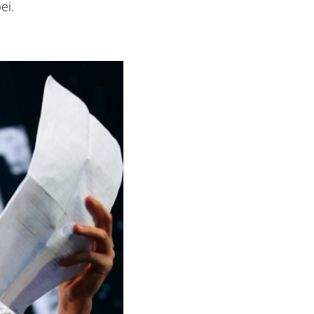
bei.
ice und Aktuelles
nstaltungen
tseite
ungszeiten
rittspreise
etshop