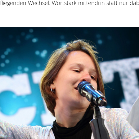
fliegenden Wechsel. Wortstark mittendrin statt nur da
Serv
Vera
Star
Öffn
Eint
Tick