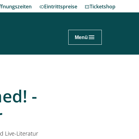
ffnungszeiten
Eintrittspreise
Ticketshop
Menü
nnover.de
ch planen
ed! -
enhausen erleben
r
nes Fest im Großen Garten
 Live-Literatur
eum Schloss Herrenhausen