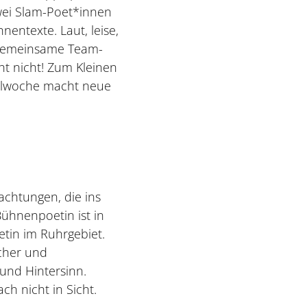
zwei Slam-Poet*innen
nentexte. Laut, leise,
t gemeinsame Team-
ht nicht! Zum Kleinen
valwoche macht neue
achtungen, die ins
Bühnenpoetin ist in
etin im Ruhrgebiet.
icher und
und Hintersinn.
ch nicht in Sicht.