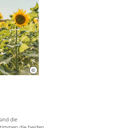
©
Julius Hackespiel
ind die
estimmen die beiden