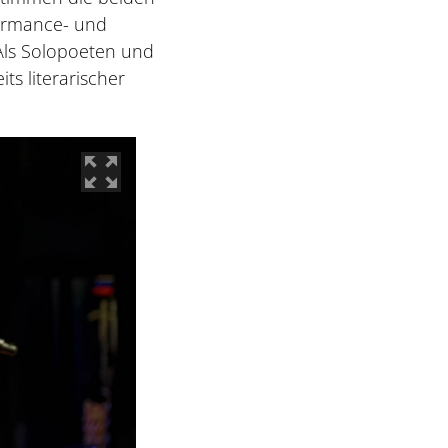
formance- und
 Als Solopoeten und
ts literarischer