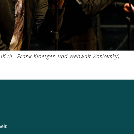
 (li., Frank Kloetgen und Wehwalt Koslovsky)
eit