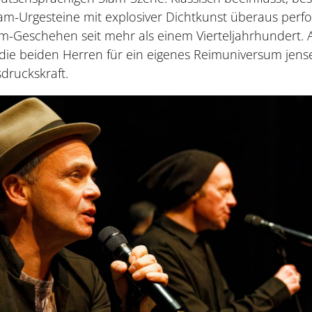
am-Urgesteine mit explosiver Dichtkunst überaus per
am-Geschehen seit mehr als einem Vierteljahrhundert.
die beiden Herren für ein eigenes Reimuniversum jensei
druckskraft.