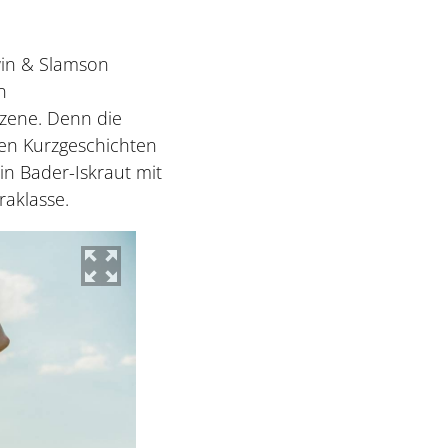
win & Slamson
n
Szene. Denn die
len Kurzgeschichten
n Bader-Iskraut mit
raklasse.