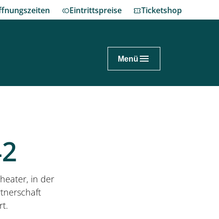
ffnungszeiten
Eintrittspreise
Ticketshop
Menü
nnover.de
ch planen
42
enhausen erleben
heater, in der
nes Fest im Großen Garten
rtnerschaft
rt.
eum Schloss Herrenhausen