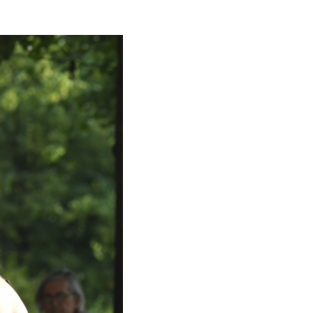
ice und Aktuelles
nstaltungen
tseite
ungszeiten
rittspreise
etshop