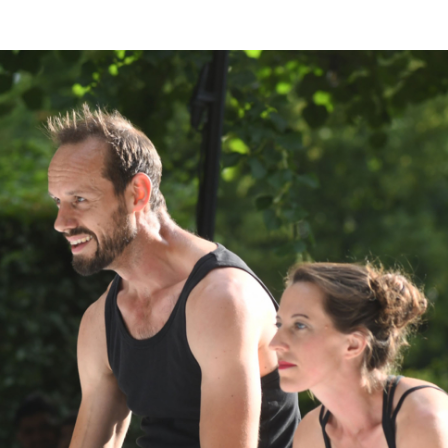
Serv
Vera
Star
Öffn
Eint
Tick