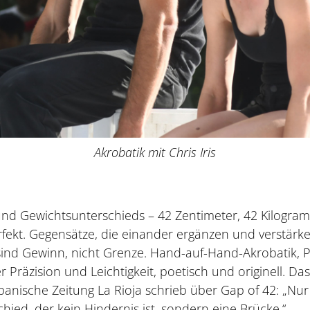
Akrobatik mit Chris Iris
nd Gewichtsunterschieds – 42 Zentimeter, 42 Kilogramm
kt. Gegensätze, die einander ergänzen und verstärken
 sind Gewinn, nicht Grenze. Hand-auf-Hand-Akrobatik, P
r Präzision und Leichtigkeit, poetisch und originell. Da
panische Zeitung La Rioja schrieb über Gap of 42: „Nur
hied, der kein Hindernis ist, sondern eine Brücke.“