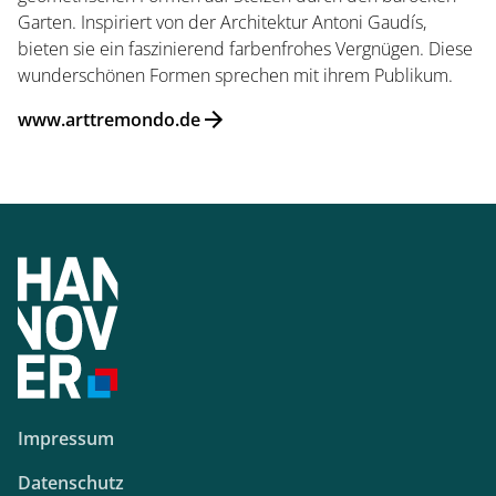
Garten. Inspiriert von der Architektur Antoni Gaudís,
bieten sie ein faszinierend farbenfrohes Vergnügen. Diese
wunderschönen Formen sprechen mit ihrem Publikum.
Startseite
www.arttremondo.de
Öffnungszeiten
Eintrittspreise
Ticketshop
Impressum
Datenschutz