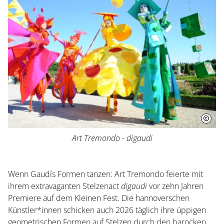
Herrenhausen erleben
Kleines Fest im Großen Garten
Museum Schloss Herrenhausen
Service und Aktuelles
Veranstaltungen
Art Tremondo - digaudi
Wenn Gaudís Formen tanzen: Art Tremondo feierte mit
ihrem extravaganten Stelzenact
digaudi
vor zehn Jahren
Premiere auf dem Kleinen Fest. Die hannoverschen
Künstler*innen schicken auch 2026 täglich ihre üppigen
geometrischen Formen auf Stelzen durch den barocken