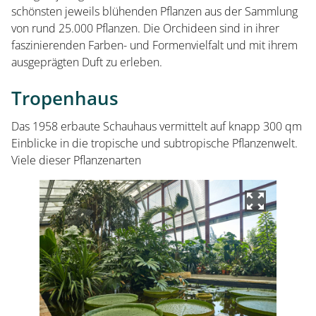
schönsten jeweils blühenden Pflanzen aus der Sammlung
von rund 25.000 Pflanzen. Die Orchideen sind in ihrer
faszinierenden Farben- und Formenvielfalt und mit ihrem
ausgeprägten Duft zu erleben.
Tropenhaus
Besuch planen
Das 1958 erbaute Schauhaus vermittelt auf knapp 300 qm
Einblicke in die tropische und subtropische Pflanzenwelt.
Herrenhausen erleben
Viele dieser Pflanzenarten
Kleines Fest im Großen Garten
Museum Schloss Herrenhausen
Service und Aktuelles