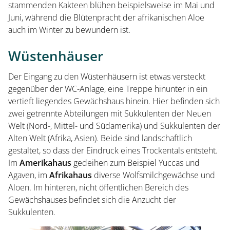
stammenden Kakteen blühen beispielsweise im Mai und
Juni, während die Blütenpracht der afrikanischen Aloe
Startseite
auch im Winter zu bewundern ist.
Wüstenhäuser
Öffnungszeiten
Der Eingang zu den Wüstenhäusern ist etwas versteckt
gegenüber der WC-Anlage, eine Treppe hinunter in ein
Eintrittspreise
vertieft liegendes Gewächshaus hinein. Hier befinden sich
zwei getrennte Abteilungen mit Sukkulenten der Neuen
Welt (Nord-, Mittel- und Südamerika) und Sukkulenten der
Ticketshop
Alten Welt (Afrika, Asien). Beide sind landschaftlich
gestaltet, so dass der Eindruck eines Trockentals entsteht.
Im
Amerikahaus
gedeihen zum Beispiel Yuccas und
Agaven, im
Afrikahaus
diverse Wolfsmilchgewächse und
Aloen. Im hinteren, nicht öffentlichen Bereich des
Gewächshauses befindet sich die Anzucht der
Sukkulenten.