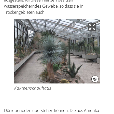
ausgestellt. All diese Pflanzen besitzen
wasserspeicherndes Gewebe, so dass sie in
Trockengebieten auch
©
Herrenhäus
Kakteenschauhaus
Dürreperioden überstehen können. Die aus Amerika