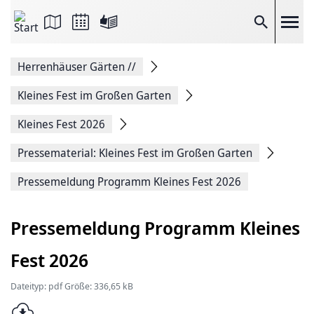
Seite
als
E-
Suche
Mail
versenden
Auf
Herrenhäuser Gärten
//
Facebook
teilen
Auf
Kleines Fest im Großen Garten
X
teilen
Kleines Fest 2026
Seitenlink
Kopieren
Pressematerial: Kleines Fest im Großen Garten
Seite
Drucken
Pressemeldung Programm Kleines Fest 2026
Pressemeldung Programm Kleines
Fest 2026
Dateityp: pdf Größe: 336,65 kB